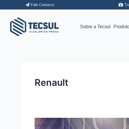
Ir
Fale Conosco
Tr
para
o
conteúdo
Sobre a Tecsul
Produt
Renault
Benchmark
entre