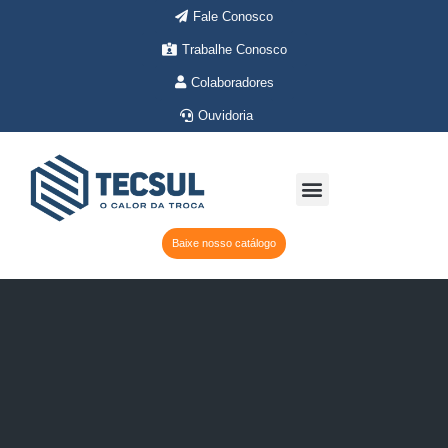
Ir
Fale Conosco
para
Trabalhe Conosco
o
conteúdo
Colaboradores
Ouvidoria
Menu
Onde Atuamos
Sobre a Tecsul
Baixe nosso catálogo