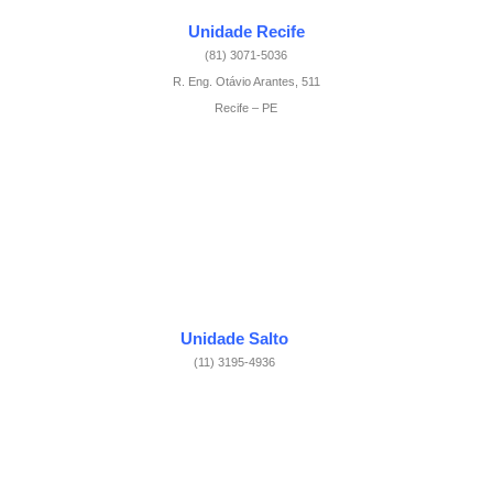
Unidade Recife
(81) 3071-5036
R. Eng. Otávio Arantes, 511
Recife – PE
Unidade Salto
(11) 3195-4936
R. Taormina, 236
Salto – SP