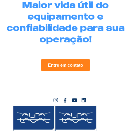
Maior vida útil do
equipamento e
confiabilidade para sua
operação!
Entre em contato
I
F
Y
L
n
a
o
i
s
c
u
n
t
e
t
k
a
b
u
e
g
o
b
d
r
o
e
i