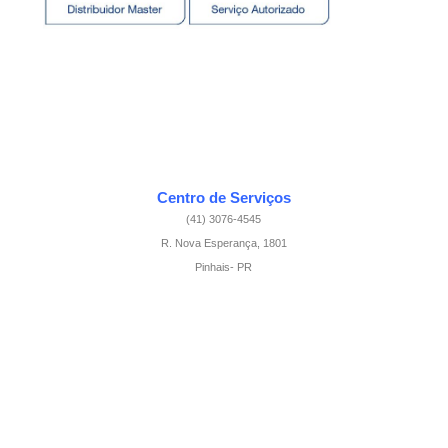
a
k
n
m
-
f
Centro de Serviços
(41) 3076-4545
R. Nova Esperança, 1801
Pinhais- PR