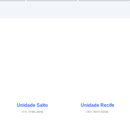
Unidade Salto
Unidade Recife
(11) 3195-4936
(81) 3071-5036
R. Taormina, 236
R. Eng. Otávio Arantes, 511
Salto – SP
Recife – PE