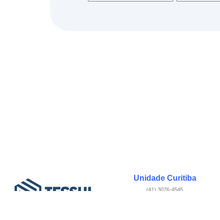
Unidade Curitiba
(41) 3076-4545
R. Carlos Essenfelder, 3500
Curitiba – PR