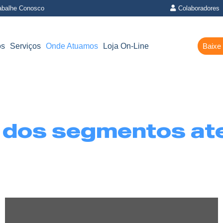
abalhe Conosco
Colaboradores
os
Serviços
Onde Atuamos
Loja On-Line
Baixe
 dos segmentos at