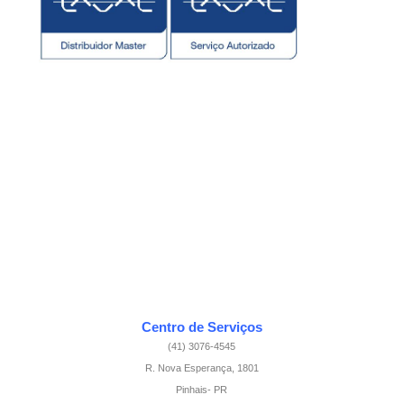
a
b
u
e
g
o
b
d
r
o
e
i
a
k
n
m
-
f
Centro de Serviços
(41) 3076-4545
R. Nova Esperança, 1801
Pinhais- PR