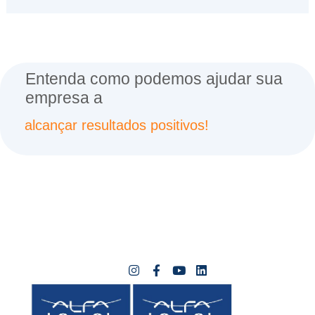
Entenda como podemos ajudar sua
empresa a
alcançar resultados positivos!
I
F
Y
L
n
a
o
i
s
c
u
n
t
e
t
k