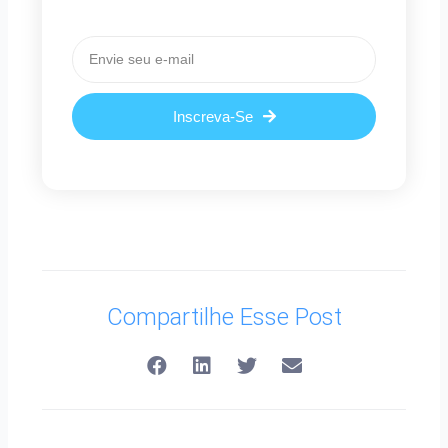
Email
Inscreva-Se
Compartilhe Esse Post
Anterior
Pró