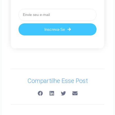
Email
Inscreva-Se
Compartilhe Esse Post
Anterior
Pró