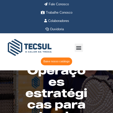
Ir
Fale Conosco
para
Trabalhe Conosco
o
conteúdo
Colaboradores
Ouvidoria
Menu
Onde Atuamos
Sobre a Tecsul
Baixe nosso catálogo
Operaçõ
es
estratégi
cas para