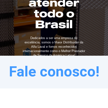
atender
todo o
Brasil
Dedicados a ser uma empresa de
excelência, somos o Maior Distribuidor da
Alfa Laval e fomos reconhecidos
internacionalmente como o Melhor Prestador
de Serviço da América Latina!
Fale conosco!