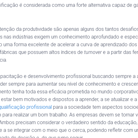
lificação é considerada como uma forte alternativa capaz de 
tenção da produtividade são apenas alguns dos tantos desafios
s nas indústrias exigem um conhecimento aprofundado e especi
 uma forma excelente de acelerar a curva de aprendizado dos
fábricas que possuem altos índices de
turnover
e a partir das 
cia.
capacitação e desenvolvimento profissional buscando sempre a 
nder sempre para aumentar seu nível de conhecimento e cres
amento tenha toda essa eficácia prometida no mundo corporativo
star bem motivados e dispostos a aprender, a se atualizar e 
ualificação profissional
para a sociedade tem aspectos socioe
 para realizar um bom trabalho. As empresas devem se tornar v
. Ambos precisam considerar o verdadeiro sentido da educação, 
te a se integrar com o meio que o cerca, podendo refletir com
omada de decisão e de que rumo seguir.