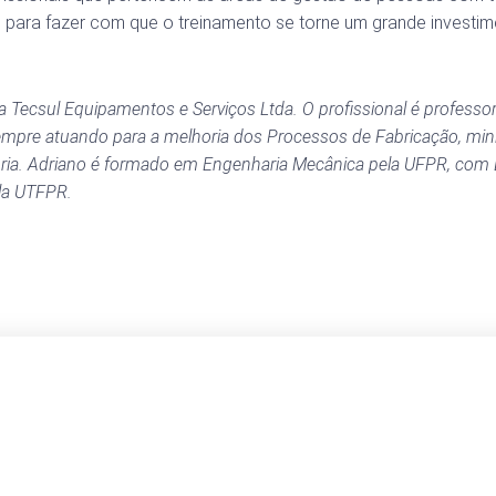
ara fazer com que o treinamento se torne um grande investime
a Tecsul Equipamentos e Serviços Ltda. O profissional é professor
 sempre atuando para a melhoria dos Processos de Fabricação, mini
oria. Adriano é formado em Engenharia Mecânica pela UFPR, com
la UTFPR.
Newsletter
Cadastre-se e receba nossas novidades em primeira mão!