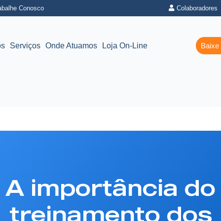
abalhe Conosco
Colaboradores
os
Serviços
Onde Atuamos
Loja On-Line
Baixe
A importância do
treinamento dos