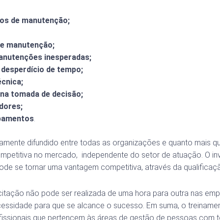
ços de manutenção;
de manutenção;
anutenções inesperadas;
 desperdício de tempo;
cnica;
na tomada de decisão;
dores;
ipamentos
.
amente difundido entre todas as organizações e quanto mais qu
mpetitiva no mercado, independente do setor de atuação. O 
de se tornar uma vantagem competitiva, através da qualificaç
itação não pode ser realizada de uma hora para outra nas emp
ecessidade para que se alcance o sucesso. Em suma, o treinam
fissionais que pertencem às áreas de gestão de pessoas com tot