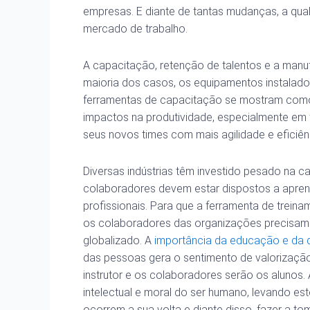
empresas. E diante de tantas mudanças, a qua
mercado de trabalho.
A capacitação, retenção de talentos e a manu
maioria dos casos, os equipamentos instalado
ferramentas de capacitação se mostram como
impactos na produtividade, especialmente em 
seus novos times com mais agilidade e eficiên
Diversas indústrias têm investido pesado na 
colaboradores devem estar dispostos a apre
profissionais. Para que a ferramenta de trein
os colaboradores das organizações precisam e
globalizado. A
importância da educação e da q
das pessoas gera o sentimento de valorização
instrutor e os colaboradores serão os alunos
intelectual e moral do ser humano, levando es
ocorrem a sua volta e diante disso, fazer a t